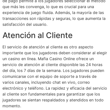
de pago permite a los jugadores seleccionar el método
que más les convenga, lo que es crucial para una
experiencia de juego fluida. Además, la mayoría de las
transacciones son rápidas y seguras, lo que aumenta la
satisfacción del usuario.
Atención al Cliente
El servicio de atención al cliente es otro aspecto
importante que los jugadores deben considerar al elegir
un casino en línea. Mafia Casino Online ofrece un
servicio de atención al cliente disponible las 24 horas
del día, los 7 días de la semana. Los jugadores pueden
comunicarse con el equipo de soporte a través de
varios canales, incluyendo chat en vivo, correo
electrónico y teléfono. La rapidez y eficacia del servicio
al cliente son fundamentales para garantizar que los
jugadores se sientan respaldados y atendidos en todo
momento.