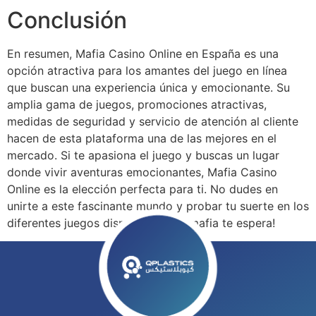
Conclusión
En resumen, Mafia Casino Online en España es una
opción atractiva para los amantes del juego en línea
que buscan una experiencia única y emocionante. Su
amplia gama de juegos, promociones atractivas,
medidas de seguridad y servicio de atención al cliente
hacen de esta plataforma una de las mejores en el
mercado. Si te apasiona el juego y buscas un lugar
donde vivir aventuras emocionantes, Mafia Casino
Online es la elección perfecta para ti. No dudes en
unirte a este fascinante mundo y probar tu suerte en los
diferentes juegos disponibles. ¡La mafia te espera!